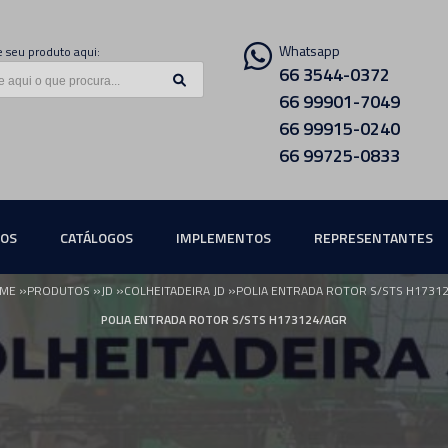
Whatsapp
 seu produto aqui:
66 3544-0372
66 99901-7049
66 99915-0240
66 99725-0833
ÇOS
CATÁLOGOS
IMPLEMENTOS
REPRESENTANTES
»
»
»
»
ME
PRODUTOS
JD
COLHEITADEIRA JD
POLIA ENTRADA ROTOR S/STS H1731
POLIA ENTRADA ROTOR S/STS H173124/AGR