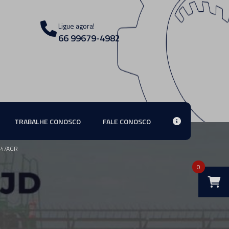
Ligue agora!
66 99679-4982
TRABALHE CONOSCO
FALE CONOSCO
24/AGR
0