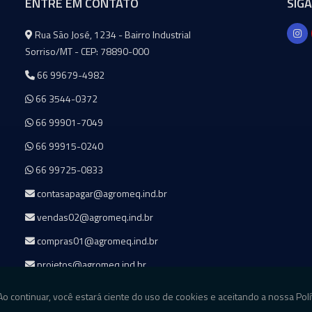
ENTRE EM CONTATO
SIG
Agromeq
Rua São José, 1234 - Bairro Industrial
Sorriso/MT - CEP: 78890-000
66 99679-4982
66 3544-0372
66 99901-7049
66 99915-0240
66 99725-0833
contasapagar@agromeq.ind.br
vendas02@agromeq.ind.br
compras01@agromeq.ind.br
projetos@agromeq.ind.br