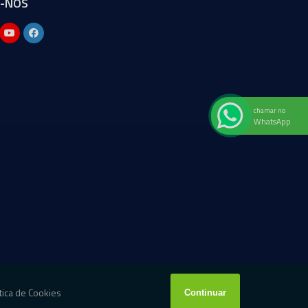
A-NOS
chamar no
WhatsApp
W3C
W3C