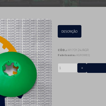
DESCRIÇÃO
CÓD.:
H173124/AGR
Fabricante:
AGROMEQ