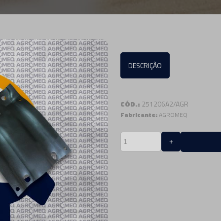
DESCRIÇÃO
CÓD.:
251206A2/AGR
Fabricante:
AGROMEQ