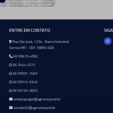
ENTRE EM CONTATO
SIG
Agromeq
Rua São José, 1234 - Bairro Industrial
Sorriso/MT - CEP: 78890-000
66 99679-4982
66 3544-0372
66 99901-7049
66 99915-0240
66 99725-0833
contasapagar@agromeq.ind.br
vendas02@agromeq.ind.br