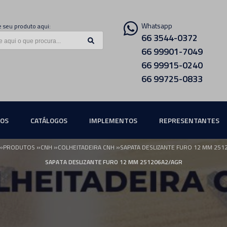
Whatsapp
 seu produto aqui:
66 3544-0372
66 99901-7049
66 99915-0240
66 99725-0833
ÇOS
CATÁLOGOS
IMPLEMENTOS
REPRESENTANTES
»
»
»
»
PRODUTOS
CNH
COLHEITADEIRA CNH
SAPATA DESLIZANTE FURO 12 MM 251
SAPATA DESLIZANTE FURO 12 MM 251206A2/AGR