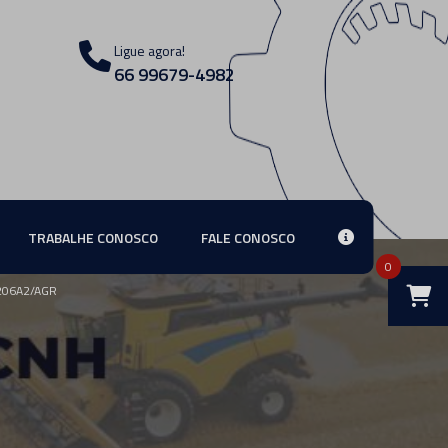
Ligue agora!
66 99679-4982
TRABALHE CONOSCO
FALE CONOSCO
0
206A2/AGR