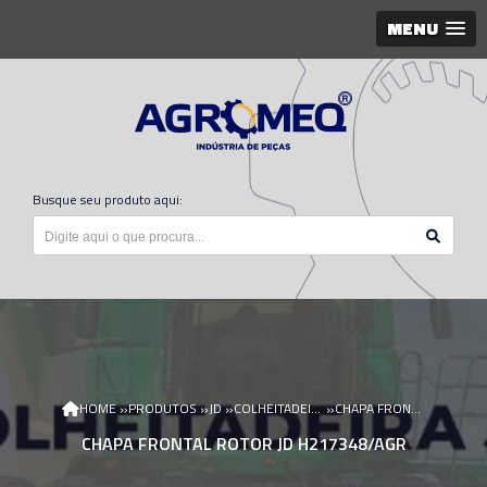
MENU
Busque seu produto aqui:
»
»
»
»
HOME
PRODUTOS
JD
COLHEITADEIRA JD
CHAPA FRONTAL ROTOR JD H217348/AGR
CHAPA FRONTAL ROTOR JD H217348/AGR