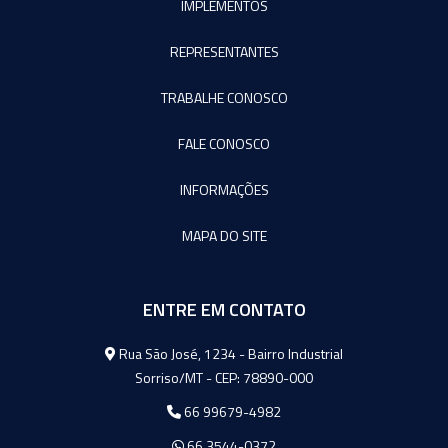
IMPLEMENTOS
REPRESENTANTES
TRABALHE CONOSCO
FALE CONOSCO
INFORMAÇÕES
MAPA DO SITE
ENTRE EM CONTATO
Agromeq
Rua São José, 1234 - Bairro Industrial
Sorriso/MT - CEP: 78890-000
66 99679-4982
66 3544-0372