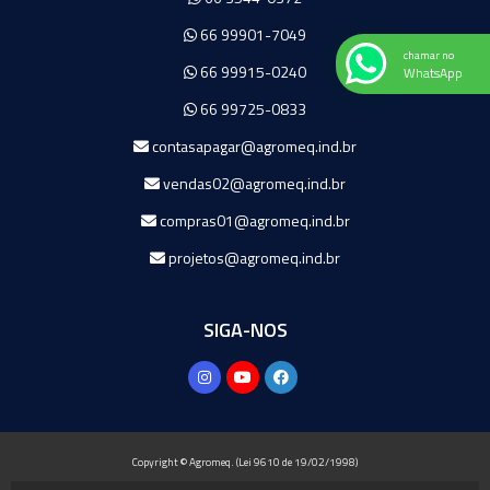
66 99901-7049
chamar no
66 99915-0240
WhatsApp
66 99725-0833
contasapagar@agromeq.ind.br
vendas02@agromeq.ind.br
compras01@agromeq.ind.br
projetos@agromeq.ind.br
SIGA-NOS
Copyright © Agromeq. (Lei 9610 de 19/02/1998)