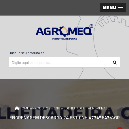
MENU
Busque seu produto aqui:
»
»
»
»
HOME
PRODUTOS
CNH
COLHEITADEIRA CNH
ENGRENAGEM DESCARGA 24 EST CNH 47745647/AGR
ENGRENAGEM DESCARGA 24 EST CNH 47745647/AGR