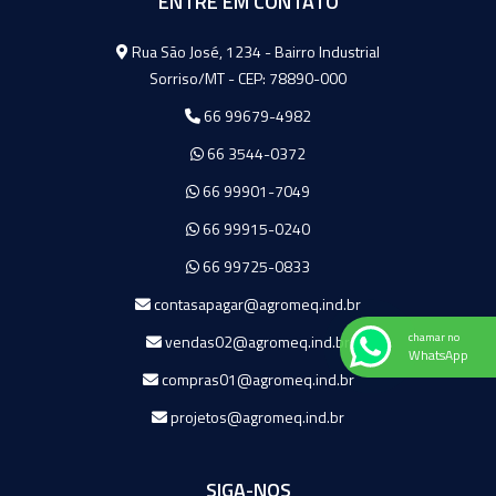
ENTRE EM CONTATO
Agromeq
Rua São José, 1234 - Bairro Industrial
Sorriso/MT - CEP: 78890-000
66 99679-4982
66 3544-0372
66 99901-7049
66 99915-0240
66 99725-0833
contasapagar@agromeq.ind.br
chamar no
vendas02@agromeq.ind.br
WhatsApp
compras01@agromeq.ind.br
projetos@agromeq.ind.br
SIGA-NOS