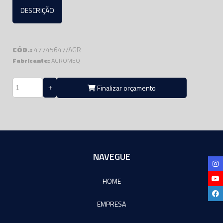
DESCRIÇÃO
CÓD.:
47745647/AGR
Fabricante:
AGROMEQ
Finalizar orçamento
NAVEGUE
HOME
EMPRESA