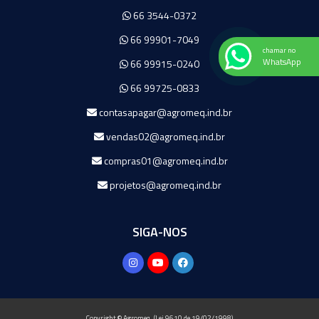
66 3544-0372
66 99901-7049
chamar no
WhatsApp
66 99915-0240
66 99725-0833
contasapagar@agromeq.ind.br
vendas02@agromeq.ind.br
compras01@agromeq.ind.br
projetos@agromeq.ind.br
SIGA-NOS
Copyright © Agromeq. (Lei 9610 de 19/02/1998)