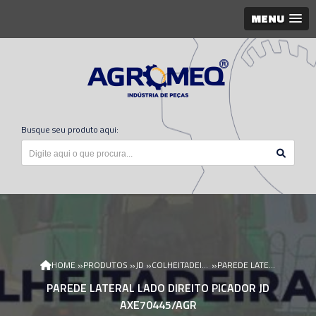
MENU
Busque seu produto aqui:
»
»
»
»
HOME
PRODUTOS
JD
COLHEITADEIRA JD
PAREDE LATERAL LADO DIREITO PICADOR JD AXE70445/AGR
PAREDE LATERAL LADO DIREITO PICADOR JD
AXE70445/AGR