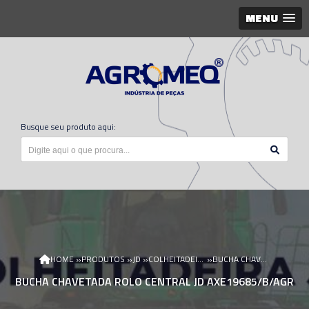
MENU
Busque seu produto aqui:
»
»
»
»
HOME
PRODUTOS
JD
COLHEITADEIRA JD
BUCHA CHAVETADA ROLO CENTRAL JD AXE19685/B/AGR
BUCHA CHAVETADA ROLO CENTRAL JD AXE19685/B/AGR