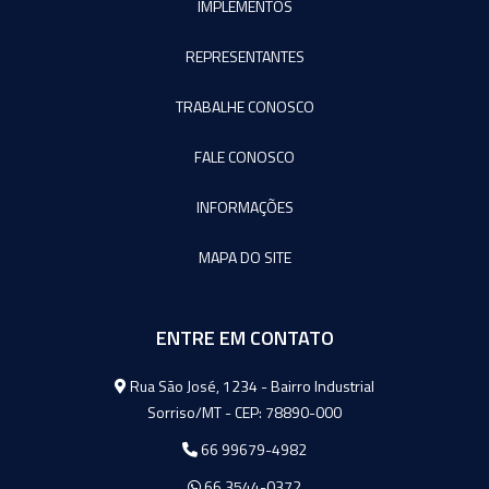
IMPLEMENTOS
REPRESENTANTES
TRABALHE CONOSCO
FALE CONOSCO
INFORMAÇÕES
MAPA DO SITE
ENTRE EM CONTATO
Agromeq
Rua São José, 1234 - Bairro Industrial
Sorriso/MT - CEP: 78890-000
66 99679-4982
66 3544-0372