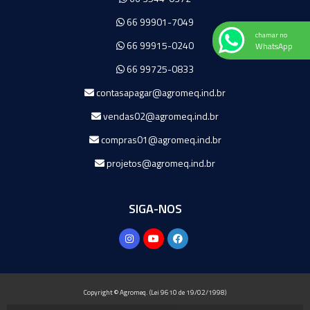
66 99901-7049
chamar no
66 99915-0240
WhatsApp
66 99725-0833
contasapagar@agromeq.ind.br
vendas02@agromeq.ind.br
compras01@agromeq.ind.br
projetos@agromeq.ind.br
SIGA-NOS
Copyright © Agromeq. (Lei 9610 de 19/02/1998)