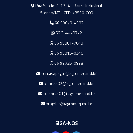
Agromeq
Rua São José, 1234 - Bairro Industrial
Sorriso/MT - CEP: 78890-000
66 99679-4982
66 3544-0372
66 99901-7049
66 99915-0240
66 99725-0833
contasapagar@agromeq.ind.br
vendas02@agromeq.ind.br
compras01@agromeq.ind.br
projetos@agromeq.ind.br
SIGA-NOS