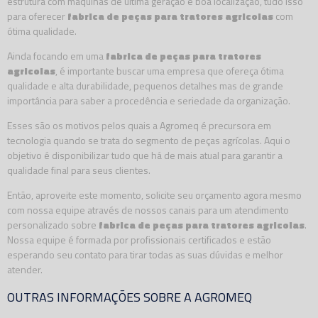
estrutura com máquinas de última geração e boa localização, tudo isso
para oferecer
fabrica de peças para tratores agricolas
com
ótima qualidade.
Ainda focando em uma
fabrica de peças para tratores
agricolas
, é importante buscar uma empresa que ofereça ótima
qualidade e alta durabilidade, pequenos detalhes mas de grande
importância para saber a procedência e seriedade da organização.
Esses são os motivos pelos quais a Agromeq é precursora em
tecnologia quando se trata do segmento de peças agrícolas. Aqui o
objetivo é disponibilizar tudo que há de mais atual para garantir a
qualidade final para seus clientes.
Então, aproveite este momento, solicite seu orçamento agora mesmo
com nossa equipe através de nossos canais para um atendimento
personalizado sobre
fabrica de peças para tratores agricolas
.
Nossa equipe é formada por profissionais certificados e estão
esperando seu contato para tirar todas as suas dúvidas e melhor
atender.
OUTRAS INFORMAÇÕES SOBRE A AGROMEQ