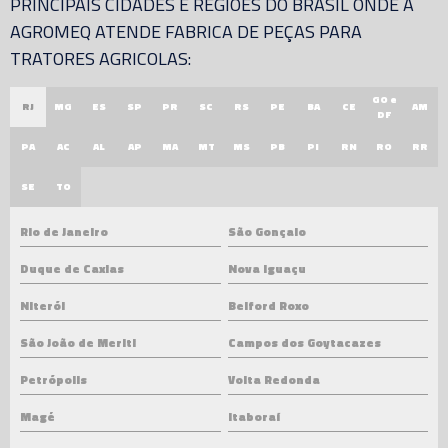
PRINCIPAIS CIDADES E REGIÕES DO BRASIL ONDE A
AGROMEQ ATENDE FABRICA DE PEÇAS PARA
TRATORES AGRICOLAS:
GO e
RJ
MG
ES
SP
PR
SC
RS
PE
BA
CE
AM
DF
PA
AC
AL
AP
MA
MT
MS
PB
PI
RN
RO
RR
SE
TO
Rio de Janeiro
São Gonçalo
Duque de Caxias
Nova Iguaçu
Niterói
Belford Roxo
São João de Meriti
Campos dos Goytacazes
Petrópolis
Volta Redonda
Magé
Itaboraí