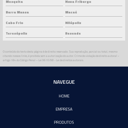
Mesquita
Nova Friburgo
Barra Mansa
Macaé
Cabo Frio
Nilópolis
Teresópolis
Resende
O conteúdo do texto desta página é de direito reservado. Sua reprodução, parcial ou total, mesmo
citando nossos links, é proibida sem a autorização do autor. Crime de violação de direito autoral –
artigo 184 do Código Penal –
Lei 9610/98 - Lei de direitos autorais
.
NAVEGUE
HOME
EMPRESA
PRODUTOS