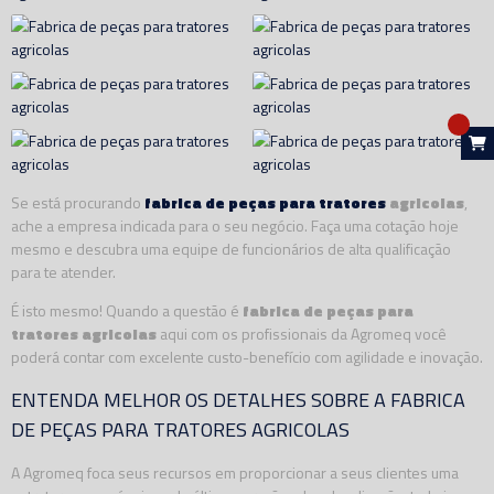
Se está procurando
fabrica de peças para tratores
agricolas
,
ache a empresa indicada para o seu negócio. Faça uma cotação hoje
mesmo e descubra uma equipe de funcionários de alta qualificação
para te atender.
É isto mesmo! Quando a questão é
fabrica de peças para
tratores agricolas
aqui com os profissionais da Agromeq você
poderá contar com excelente custo-benefício com agilidade e inovação.
ENTENDA MELHOR OS DETALHES SOBRE A FABRICA
DE PEÇAS PARA TRATORES AGRICOLAS
A Agromeq foca seus recursos em proporcionar a seus clientes uma