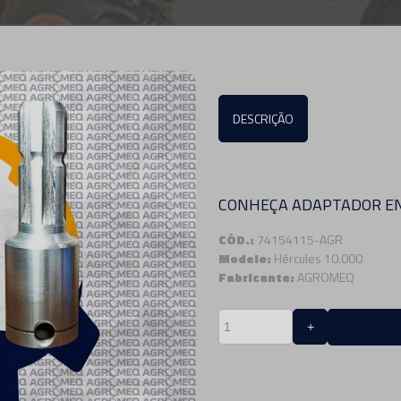
DESCRIÇÃO
CONHEÇA ADAPTADOR EN
CÓD.:
74154115-AGR
Modelo:
Hércules 10.000
Fabricante:
AGROMEQ