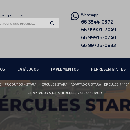
Whatsapp
 seu produto aqui:
66 3544-0372
66 99901-7049
66 99915-0240
66 99725-0833
ÇOS
CATÁLOGOS
IMPLEMENTOS
REPRESENTANTES
»
»
»
»
E
PRODUTOS
STARA
HÉRCULES STARA
ADAPTADOR STARA HERCULES 74154
ADAPTADOR STARA HERCULES 74154115/AGR