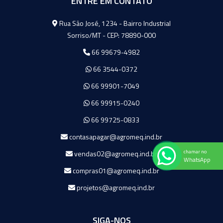
ENTRE EM CONTATO
Agromeq
Rua São José, 1234 - Bairro Industrial
Sorriso/MT - CEP: 78890-000
66 99679-4982
66 3544-0372
66 99901-7049
66 99915-0240
66 99725-0833
contasapagar@agromeq.ind.br
chamar no
vendas02@agromeq.ind.br
WhatsApp
compras01@agromeq.ind.br
projetos@agromeq.ind.br
SIGA-NOS