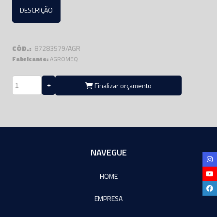
DESCRIÇÃO
CÓD.:
87283579/AGR
Fabricante:
AGROMEQ
Finalizar orçamento
NAVEGUE
HOME
EMPRESA