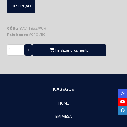
DESCRIÇÃO
CÓD.:
87011852/AGR
Fabricante:
AGROMEQ
Finalizar orçamento
NAVEGUE
HOME
EMPRESA