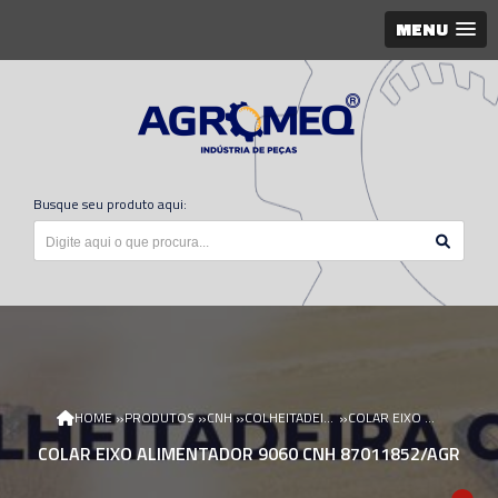
MENU
Busque seu produto aqui:
»
»
»
»
HOME
PRODUTOS
CNH
COLHEITADEIRA CNH
COLAR EIXO ALIMENTADOR 9060 CNH 87011852/AGR
COLAR EIXO ALIMENTADOR 9060 CNH 87011852/AGR