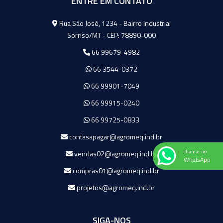
ENTRE EM CONTATO
Agromeq
Rua São José, 1234 - Bairro Industrial
Sorriso/MT - CEP: 78890-000
66 99679-4982
66 3544-0372
66 99901-7049
66 99915-0240
66 99725-0833
contasapagar@agromeq.ind.br
chamar no
vendas02@agromeq.ind.br
WhatsApp
compras01@agromeq.ind.br
projetos@agromeq.ind.br
SIGA-NOS