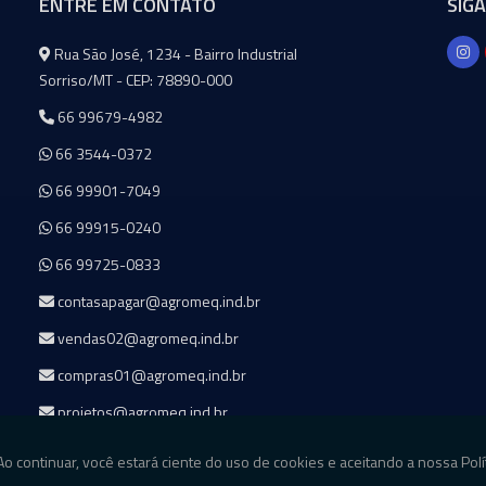
ENTRE EM CONTATO
SIG
Agromeq
Rua São José, 1234 - Bairro Industrial
Sorriso/MT - CEP: 78890-000
66 99679-4982
66 3544-0372
66 99901-7049
66 99915-0240
66 99725-0833
contasapagar@agromeq.ind.br
vendas02@agromeq.ind.br
compras01@agromeq.ind.br
projetos@agromeq.ind.br