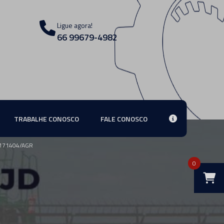
Ligue agora!
66 99679-4982
TRABALHE CONOSCO
FALE CONOSCO
171404/AGR
0