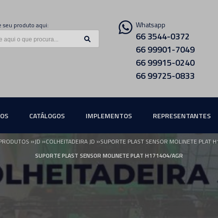
Whatsapp
 seu produto aqui:
66 3544-0372
66 99901-7049
66 99915-0240
66 99725-0833
ÇOS
CATÁLOGOS
IMPLEMENTOS
REPRESENTANTES
»
»
»
PRODUTOS
JD
COLHEITADEIRA JD
SUPORTE PLAST SENSOR MOLINETE PLAT H
SUPORTE PLAST SENSOR MOLINETE PLAT H171404/AGR