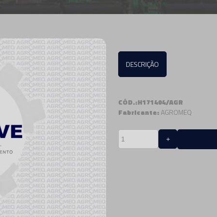
DESCRIÇÃO
CÓD.:H171404/AGR
Fabricante:
AGROMEQ