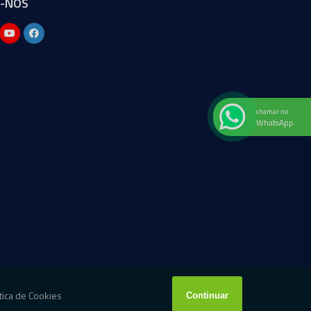
A-NOS
chamar no
WhatsApp
W3C
W3C