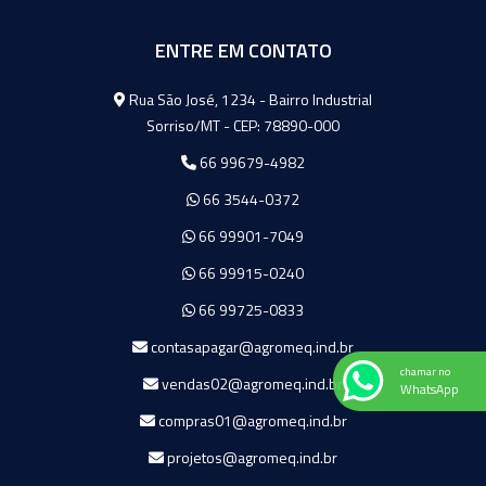
ENTRE EM CONTATO
Agromeq
Rua São José, 1234 - Bairro Industrial
Sorriso/MT - CEP: 78890-000
66 99679-4982
66 3544-0372
66 99901-7049
66 99915-0240
66 99725-0833
contasapagar@agromeq.ind.br
chamar no
vendas02@agromeq.ind.br
WhatsApp
compras01@agromeq.ind.br
projetos@agromeq.ind.br