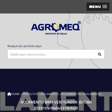
MENU
Busque seu produto aqui:
»
»
»
»
HOME
PRODUTOS
ROLAMENTO
ROLAMENTOS
ROLAMENTO BRM VENTILADOR JD/CNH JD39109/84045378/AGR
ROLAMENTO BRM VENTILADOR JD/CNH
JD39109/84045378/AGR