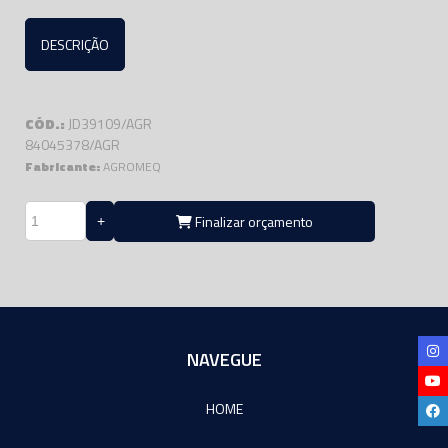
DESCRIÇÃO
CÓD.:
JD39109/AGR
84045378/AGR
Fabricante:
AGROMEQ
Finalizar orçamento
NAVEGUE
HOME