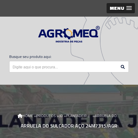
MENU
Busque seu produto aqui:
»
»
»
»
HOME
PRODUTOS
JD
PLANTADEIRA JD
ARRUELA DO SULCADOR AÇO 24M7315/AGR
ARRUELA DO SULCADOR AÇO 24M7315/AGR