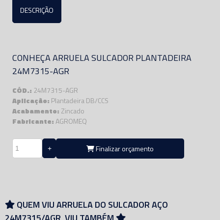
DESCRIÇÃO
CONHEÇA ARRUELA SULCADOR PLANTADEIRA
24M7315-AGR
CÓD.:
24M7315-AGR
Aplicação:
Plantadeira DB/CCS
Acabamento:
Zincado
Fabricante:
AGROMEQ
Finalizar orçamento
QUEM VIU ARRUELA DO SULCADOR AÇO
24M7315/AGR, VIU TAMBÉM