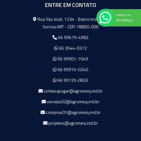
ENTRE EM CONTATO
chamar no
Agromeq
Rua São José, 1234 - Bairro Industrial
WhatsApp
Sorriso/MT - CEP: 78890-000
66 99679-4982
66 3544-0372
66 99901-7049
66 99915-0240
66 99725-0833
contasapagar@agromeq.ind.br
vendas02@agromeq.ind.br
compras01@agromeq.ind.br
projetos@agromeq.ind.br