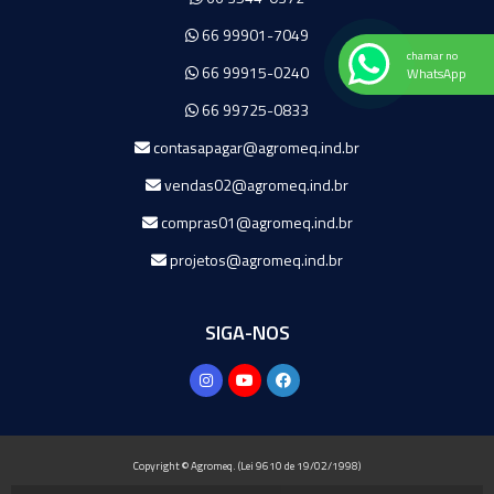
66 99901-7049
chamar no
66 99915-0240
WhatsApp
66 99725-0833
contasapagar@agromeq.ind.br
vendas02@agromeq.ind.br
compras01@agromeq.ind.br
projetos@agromeq.ind.br
SIGA-NOS
Copyright © Agromeq. (Lei 9610 de 19/02/1998)