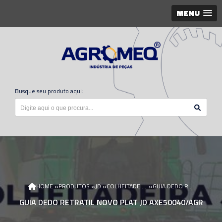
MENU
Busque seu produto aqui:
»
»
»
»
HOME
PRODUTOS
JD
COLHEITADEIRA JD
GUIA DEDO RETRATIL NOVO PLAT JD AXE50040/AGR
GUIA DEDO RETRATIL NOVO PLAT JD AXE50040/AGR