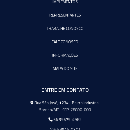
IMPLEMENTOS
REPRESENTANTES
TRABALHE CONOSCO
FALE CONOSCO
INFORMAÇÕES
MAPA DO SITE
ENTRE EM CONTATO
Agromeq
Rua São José, 1234 - Bairro Industrial
Sorriso/MT - CEP: 78890-000
66 99679-4982
66 3544-0372