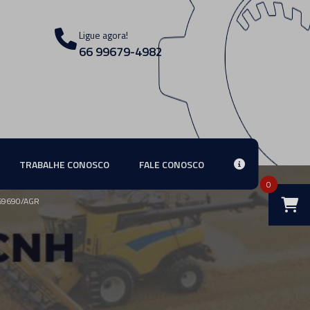
Ligue agora!
66 99679-4982
TRABALHE CONOSCO
FALE CONOSCO
0
69690/AGR