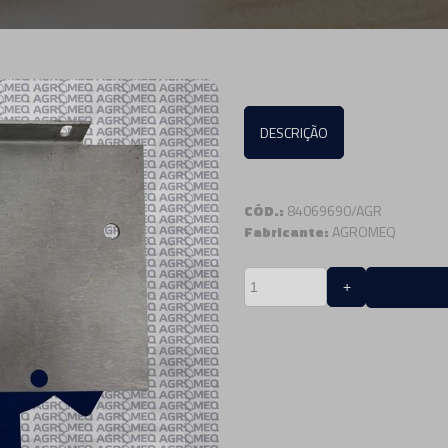
DESCRIÇÃO
CÓD.:
84069690/AGR
Fabricante:
AGROMEQ