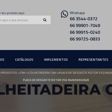
Whatsapp
 seu produto aqui:
66 3544-0372
66 99901-7049
66 99915-0240
66 99725-0833
ÇOS
CATÁLOGOS
IMPLEMENTOS
REPRESENTANTES
»
»
»
»
PRODUTOS
CNH
COLHEITADEIRA CNH
PLACA DE DESGASTE ROTOR ESQ 840
PLACA DE DESGASTE ROTOR ESQ 84069690/AGR