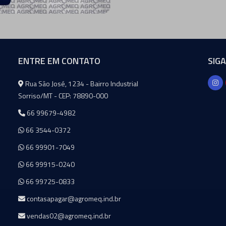
ENTRE EM CONTATO
SIG
Agromeq
Rua São José, 1234 - Bairro Industrial
Sorriso/MT - CEP: 78890-000
66 99679-4982
66 3544-0372
66 99901-7049
66 99915-0240
66 99725-0833
contasapagar@agromeq.ind.br
vendas02@agromeq.ind.br