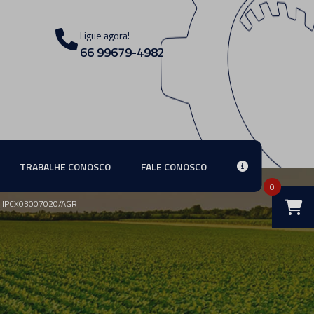
Ligue agora!
66 99679-4982
TRABALHE CONOSCO
FALE CONOSCO
0
 IPCX03007020/AGR