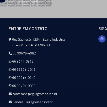
ENTRE EM CONTATO
SIG
Agromeq
Rua São José, 1234 - Bairro Industrial
Sorriso/MT - CEP: 78890-000
66 99679-4982
66 3544-0372
66 99901-7049
66 99915-0240
66 99725-0833
contasapagar@agromeq.ind.br
vendas02@agromeq.ind.br