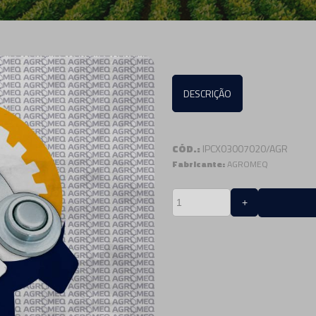
DESCRIÇÃO
CÓD.:
IPCX03007020/AGR
Fabricante:
AGROMEQ