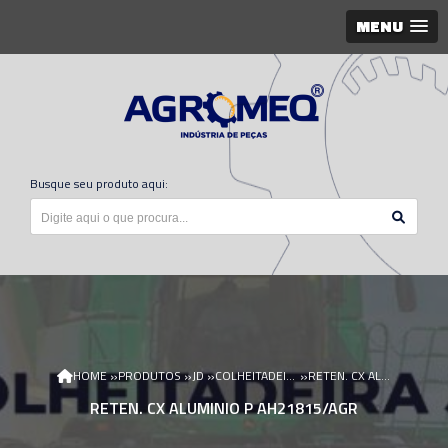
MENU
Busque seu produto aqui:
»
»
»
»
HOME
PRODUTOS
JD
COLHEITADEIRA JD
RETEN. CX ALUMINIO P AH21815/AGR
RETEN. CX ALUMINIO P AH21815/AGR