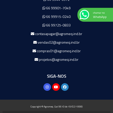
66 99901-7049
chamar no
66 99915-0240
WhatsApp
66 99725-0833
contasapagar@agromeq.ind.br
vendas02@agromeq.ind.br
compras01@agromeq.ind.br
projetos@agromeq.ind.br
SIGA-NOS
Copyright © Agromeq. (Lei 9610 de 19/02/1998)