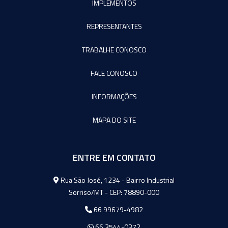
IMPLEMENTOS
REPRESENTANTES
TRABALHE CONOSCO
FALE CONOSCO
INFORMAÇÕES
MAPA DO SITE
ENTRE EM CONTATO
Agromeq
Rua São José, 1234 - Bairro Industrial
Sorriso/MT - CEP: 78890-000
66 99679-4982
66 3544-0372