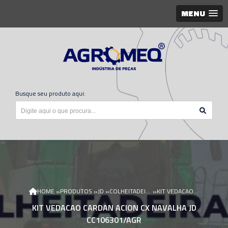
MENU
Busque seu produto aqui:
»
»
»
»
HOME
PRODUTOS
JD
COLHEITADEIRA JD
KIT VEDACAO CARDAN ACION CX NAVALHA JD CC106301/AGR
KIT VEDACAO CARDAN ACION CX NAVALHA JD
CC106301/AGR