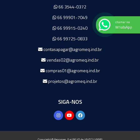
66 3544-0372
66 99901-7049
chamar no
WhatsApp
66 99915-0240
66 99725-0833
contasapagar@agromeq.ind.br
vendas02@agromeq.ind.br
compras01@agromeq.ind.br
projetos@agromeq.ind.br
SIGA-NOS
Copyright © Agromeq. (Lei 9610 de 19/02/1998)