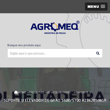
MENU
Busque seu produto aqui:
»
»
»
»
HOME
PRODUTOS
JD
COLHEITADEIRA JD
SUPORTE U ELEVADOR DE GRAO S600/S700 H236285/AGR
SUPORTE U ELEVADOR DE GRAO S600/S700 H236285/AGR