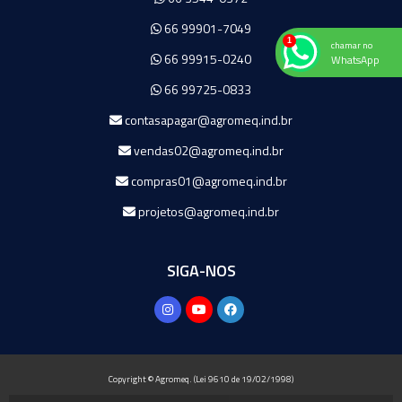
66 99901-7049
chamar no
66 99915-0240
WhatsApp
66 99725-0833
contasapagar@agromeq.ind.br
vendas02@agromeq.ind.br
compras01@agromeq.ind.br
projetos@agromeq.ind.br
SIGA-NOS
Copyright © Agromeq. (Lei 9610 de 19/02/1998)