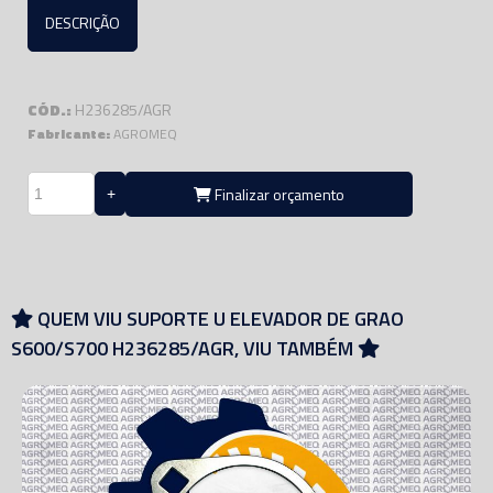
DESCRIÇÃO
CÓD.:
H236285/AGR
Fabricante:
AGROMEQ
Finalizar orçamento
QUEM VIU SUPORTE U ELEVADOR DE GRAO
S600/S700 H236285/AGR, VIU TAMBÉM