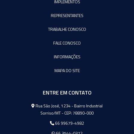
IMPLEMENTOS
REPRESENTANTES
TRABALHE CONOSCO
FALE CONOSCO
INFORMAÇÕES
MAPA DO SITE
ENTRE EM CONTATO
Agromeq
Rua São José, 1234 - Bairro Industrial
Sorriso/MT - CEP: 78890-000
66 99679-4982
66 3544-0372