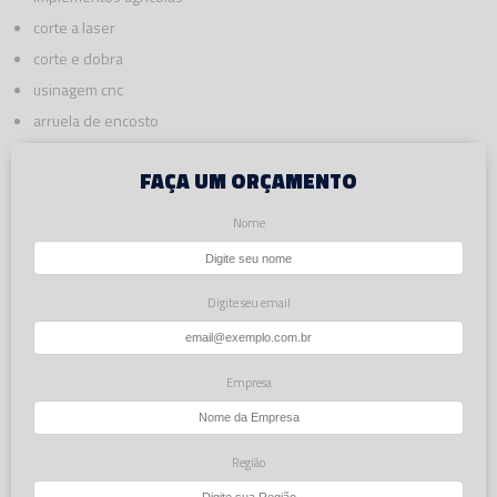
corte a laser
corte e dobra
usinagem cnc
arruela de encosto
FAÇA UM ORÇAMENTO
Nome
Digite seu email
Empresa
Região