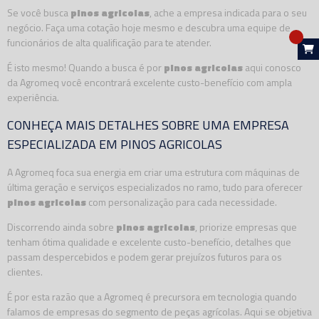
Se você busca
pinos agricolas
, ache a empresa indicada para o seu
negócio. Faça uma cotação hoje mesmo e descubra uma equipe de
funcionários de alta qualificação para te atender.
É isto mesmo! Quando a busca é por
pinos agricolas
aqui conosco
da Agromeq você encontrará excelente custo-benefício com ampla
experiência.
CONHEÇA MAIS DETALHES SOBRE UMA EMPRESA
ESPECIALIZADA EM PINOS AGRICOLAS
A Agromeq foca sua energia em criar uma estrutura com máquinas de
última geração e serviços especializados no ramo, tudo para oferecer
pinos agricolas
com personalização para cada necessidade.
Discorrendo ainda sobre
pinos agricolas
, priorize empresas que
tenham ótima qualidade e excelente custo-benefício, detalhes que
passam despercebidos e podem gerar prejuízos futuros para os
clientes.
É por esta razão que a Agromeq é precursora em tecnologia quando
falamos de empresas do segmento de peças agrícolas. Aqui se objetiva