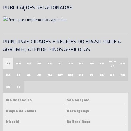
PUBLICAÇÕES RELACIONADAS
PRINCIPAIS CIDADES E REGIÕES DO BRASIL ONDE A
AGROMEQ ATENDE PINOS AGRICOLAS:
GO e
RJ
MG
ES
SP
PR
SC
RS
PE
BA
CE
AM
DF
PA
AC
AL
AP
MA
MT
MS
PB
PI
RN
RO
RR
SE
TO
Rio de Janeiro
São Gonçalo
Duque de Caxias
Nova Iguaçu
Niterói
Belford Roxo