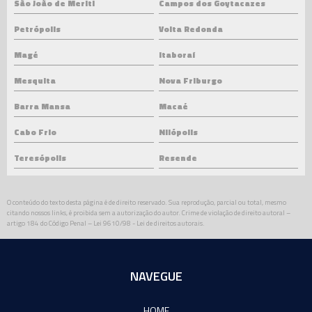
São João de Meriti
Campos dos Goytacazes
Petrópolis
Volta Redonda
Magé
Itaboraí
Mesquita
Nova Friburgo
Barra Mansa
Macaé
Cabo Frio
Nilópolis
Teresópolis
Resende
O conteúdo do texto desta página é de direito reservado. Sua reprodução, parcial ou total, mesmo
citando nossos links, é proibida sem a autorização do autor. Crime de violação de direito autoral –
artigo 184 do Código Penal –
Lei 9610/98 - Lei de direitos autorais
.
NAVEGUE
HOME