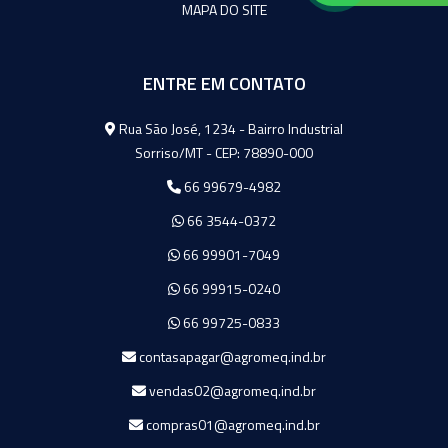
MAPA DO SITE
ENTRE EM CONTATO
Agromeq
Rua São José, 1234 - Bairro Industrial
Sorriso/MT - CEP: 78890-000
66 99679-4982
66 3544-0372
66 99901-7049
66 99915-0240
66 99725-0833
contasapagar@agromeq.ind.br
vendas02@agromeq.ind.br
compras01@agromeq.ind.br