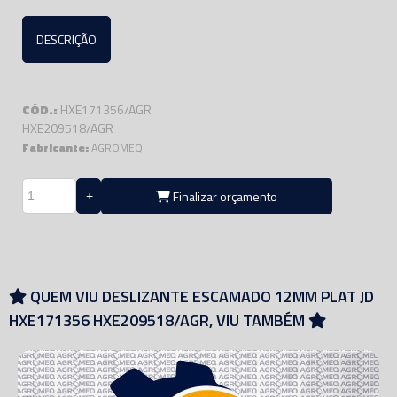
DESCRIÇÃO
CÓD.:
HXE171356/AGR
HXE209518/AGR
Fabricante:
AGROMEQ
Finalizar orçamento
QUEM VIU DESLIZANTE ESCAMADO 12MM PLAT JD
HXE171356 HXE209518/AGR, VIU TAMBÉM