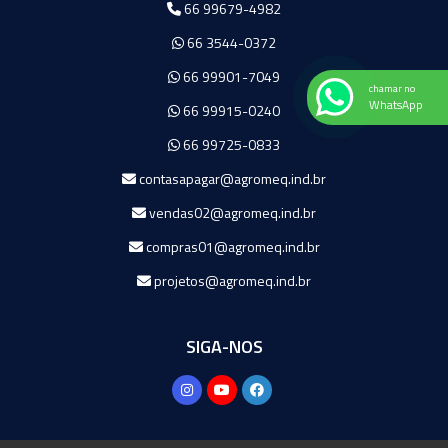
66 99679-4982
66 3544-0372
66 99901-7049
chamar no
WhatsApp
66 99915-0240
66 99725-0833
contasapagar@agromeq.ind.br
vendas02@agromeq.ind.br
compras01@agromeq.ind.br
projetos@agromeq.ind.br
SIGA-NOS