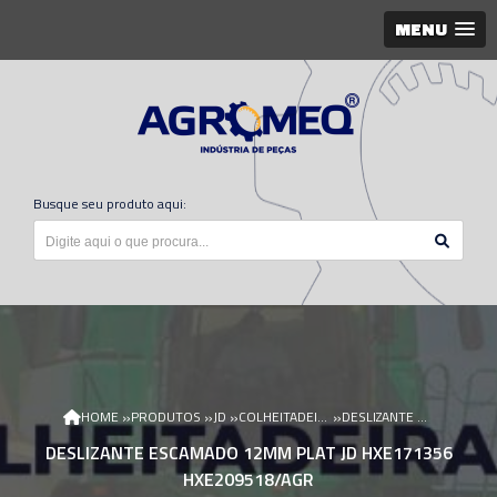
MENU
Busque seu produto aqui:
»
»
»
»
HOME
PRODUTOS
JD
COLHEITADEIRA JD
DESLIZANTE ESCAMADO 12MM PLAT JD HXE171356 HXE209518/AGR
DESLIZANTE ESCAMADO 12MM PLAT JD HXE171356
HXE209518/AGR