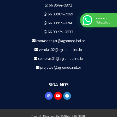
66 3544-0372
66 99901-7049
chamar no
WhatsApp
66 99915-0240
66 99725-0833
contasapagar@agromeq.ind.br
vendas02@agromeq.ind.br
compras01@agromeq.ind.br
projetos@agromeq.ind.br
SIGA-NOS
Copyright © Agromeq. (Lei 9610 de 19/02/1998)