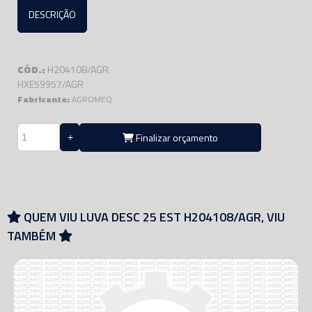
DESCRIÇÃO
CÓD.:
H204108/AGR
HXE59957/AGR
Fabricante:
AGROMEQ
Finalizar orçamento
QUEM VIU LUVA DESC 25 EST H204108/AGR, VIU
TAMBÉM