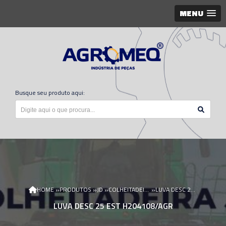
MENU
Busque seu produto aqui:
»
»
»
»
HOME
PRODUTOS
JD
COLHEITADEIRA JD
LUVA DESC 25 EST H204108/AGR
LUVA DESC 25 EST H204108/AGR