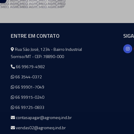
ENTRE EM CONTATO
SIG
Agromeq
Rua São José, 1234 - Bairro Industrial
Sorriso/MT - CEP: 78890-000
66 99679-4982
66 3544-0372
66 99901-7049
66 99915-0240
66 99725-0833
contasapagar@agromeq.ind.br
vendas02@agromeq.ind.br