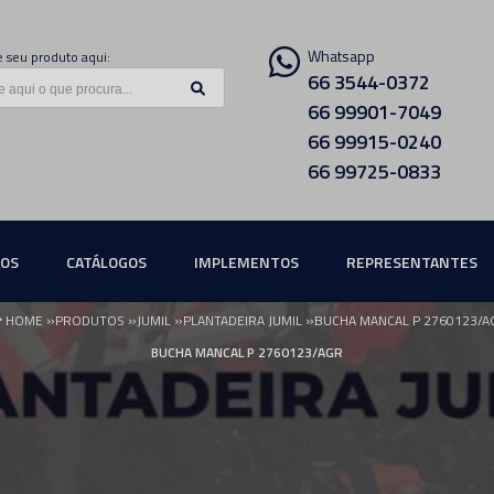
Whatsapp
 seu produto aqui:
66 3544-0372
66 99901-7049
66 99915-0240
66 99725-0833
ÇOS
CATÁLOGOS
IMPLEMENTOS
REPRESENTANTES
»
»
»
»
HOME
PRODUTOS
JUMIL
PLANTADEIRA JUMIL
BUCHA MANCAL P 2760123/A
BUCHA MANCAL P 2760123/AGR