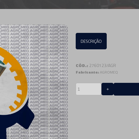
DESCRIÇÃO
CÓD.:
2760123/AGR
Fabricante:
AGROMEQ