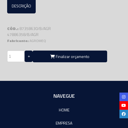
DESCRIÇÃO
CÓD.:
87358630/B/AGR
47886358/B/AGR
Fabricante:
AGROMEQ
Finalizar orçamento
NAVEGUE
HOME
EMPRESA