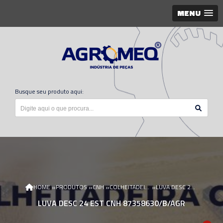
MENU
Busque seu produto aqui:
»
»
»
»
HOME
PRODUTOS
CNH
COLHEITADEIRA CNH
LUVA DESC 24 EST CNH 87358630/B/AGR
LUVA DESC 24 EST CNH 87358630/B/AGR