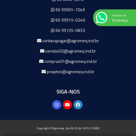
66 99901-7049
chamar no
66 99915-0240
WhatsApp
66 99725-0833
contasapagar@agromeq.ind.br
vendas02@agromeq.ind.br
compras01@agromeq.ind.br
projetos@agromeq.ind.br
SIGA-NOS
Copyright © Agromeq. (Lei 9610 de 19/02/1998)