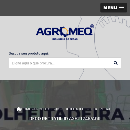
MENU
Busque seu produto aqui:
»
»
»
»
HOME
PRODUTOS
JD
COLHEITADEIRA JD
DEDO RETRATIL JD AXE21246/AGR
DEDO RETRATIL JD AXE21246/AGR