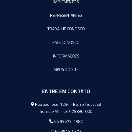
IMPLEMENTOS
REPRESENTANTES
TRABALHE CONOSCO
FALE CONOSCO
INFORMAÇÕES
MAPA DO SITE
ENTRE EM CONTATO
Agromeq
Rua São José, 1234 - Bairro Industrial
Sorriso/MT - CEP: 78890-000
66 99679-4982
66 3544-0372