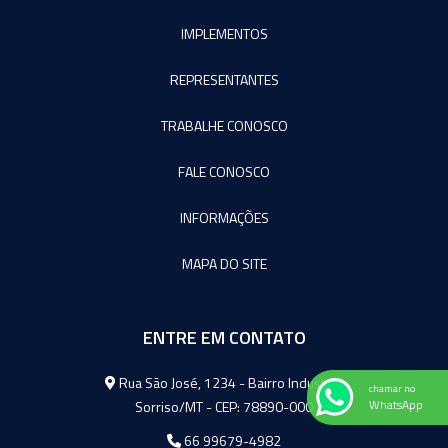
IMPLEMENTOS
REPRESENTANTES
TRABALHE CONOSCO
FALE CONOSCO
INFORMAÇÕES
MAPA DO SITE
ENTRE EM CONTATO
Agromeq
Rua São José, 1234 - Bairro Industrial
chamar no
Sorriso/MT - CEP: 78890-000
WhatsApp
66 99679-4982