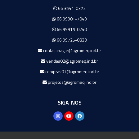
66 3544-0372
66 99901-7049
66 99915-0240
66 99725-0833
contasapagar@agromeq.ind.br
vendas02@agromeq.ind.br
compras01@agromeq.ind.br
projetos@agromeq.ind.br
SIGA-NOS