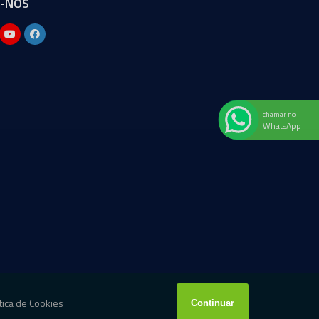
A-NOS
chamar no
WhatsApp
W3C
W3C