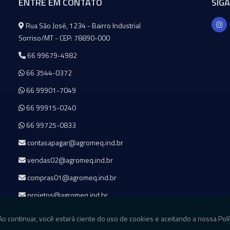
ENTRE EM CONTATO
SIG
Agromeq
Rua São José, 1234 - Bairro Industrial
Sorriso/MT - CEP: 78890-000
66 99679-4982
66 3544-0372
66 99901-7049
66 99915-0240
66 99725-0833
contasapagar@agromeq.ind.br
vendas02@agromeq.ind.br
compras01@agromeq.ind.br
projetos@agromeq.ind.br