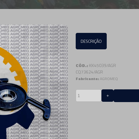
DESCRIÇÃO
CÓD.:
KK45039/AGR
CQ73624/AGR
Fabricante:
AGROMEQ