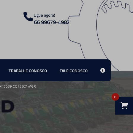
Ligue agora!
66 99679-4982
TRABALHE CONOSCO
FALE CONOSCO
K45039 CQ73624/AGR
0