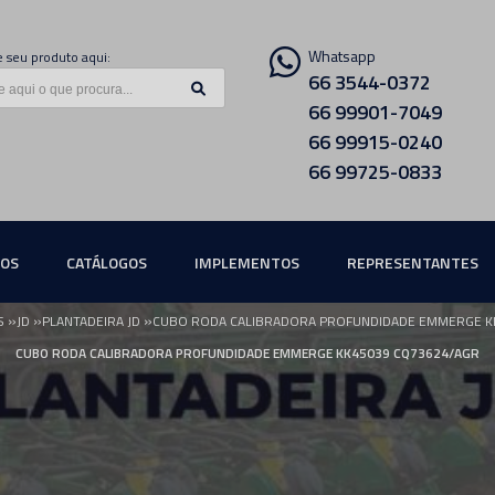
Whatsapp
 seu produto aqui:
66 3544-0372
66 99901-7049
66 99915-0240
66 99725-0833
ÇOS
CATÁLOGOS
IMPLEMENTOS
REPRESENTANTES
»
»
»
S
JD
PLANTADEIRA JD
CUBO RODA CALIBRADORA PROFUNDIDADE EMMERGE K
CUBO RODA CALIBRADORA PROFUNDIDADE EMMERGE KK45039 CQ73624/AGR