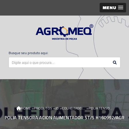
MENU
Busque seu produto aqui:
»
»
»
»
HOME
PRODUTOS
JD
COLHEITADEIRA JD
POLIA TENSORA ACION ALIMENTADOR ST/S H160992/AGR
POLIA TENSORA ACION ALIMENTADOR ST/S H160992/AGR