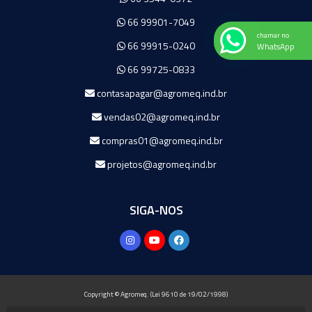
66 99901-7049
chamar no
66 99915-0240
WhatsApp
66 99725-0833
contasapagar@agromeq.ind.br
vendas02@agromeq.ind.br
compras01@agromeq.ind.br
projetos@agromeq.ind.br
SIGA-NOS
Copyright © Agromeq. (Lei 9610 de 19/02/1998)