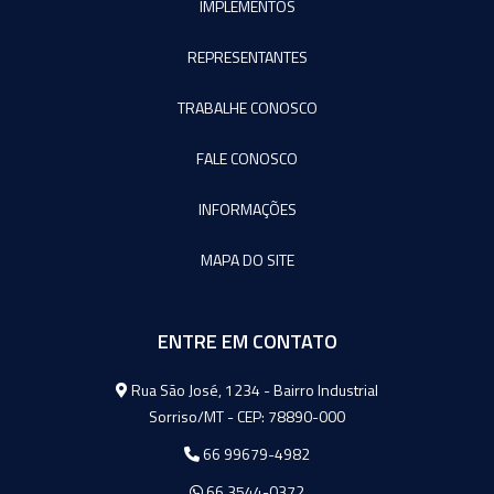
IMPLEMENTOS
REPRESENTANTES
TRABALHE CONOSCO
FALE CONOSCO
INFORMAÇÕES
MAPA DO SITE
ENTRE EM CONTATO
Agromeq
Rua São José, 1234 - Bairro Industrial
Sorriso/MT - CEP: 78890-000
66 99679-4982
66 3544-0372