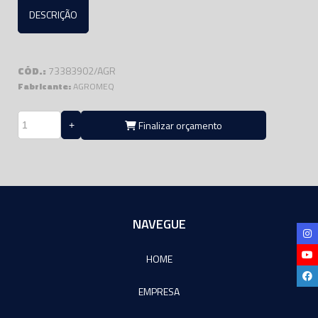
DESCRIÇÃO
CÓD.:
73383902/AGR
Fabricante:
AGROMEQ
Finalizar orçamento
NAVEGUE
HOME
EMPRESA