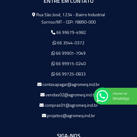
ENTRE EM CONTATO
Agromeq
Rua São José, 1234 - Bairro Industrial
Sorriso/MT - CEP: 78890-000
66 99679-4982
66 3544-0372
66 99901-7049
66 99915-0240
66 99725-0833
contasapagar@agromeq.ind.br
chamar no
vendas02@agromeq.ind.br
WhatsApp
compras01@agromeq.ind.br
projetos@agromeq.ind.br
SIGA-NOS