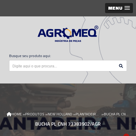
MENU
Busque seu produto aqui:
»
»
»
»
HOME
PRODUTOS
NEW HOLLAND
PLANTADEIRA NEW HOLLAND
BUCHA PL CNH 73383902/AGR
BUCHA PL CNH 73383902/AGR