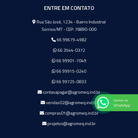
ENTRE EM CONTATO
Agromeq
Rua São José, 1234 - Bairro Industrial
Sorriso/MT - CEP: 78890-000
66 99679-4982
66 3544-0372
66 99901-7049
66 99915-0240
66 99725-0833
contasapagar@agromeq.ind.br
chamar no
vendas02@agromeq.ind.br
WhatsApp
compras01@agromeq.ind.br
projetos@agromeq.ind.br