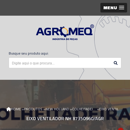
MENU
Busque seu produto aqui:
»
»
»
»
HOME
PRODUTOS
NEW HOLLAND
COLHEITADEIRA NEW HOLLAND
EIXO VENTILADOR NH 87350960/AGR
EIXO VENTILADOR NH 87350960/AGR