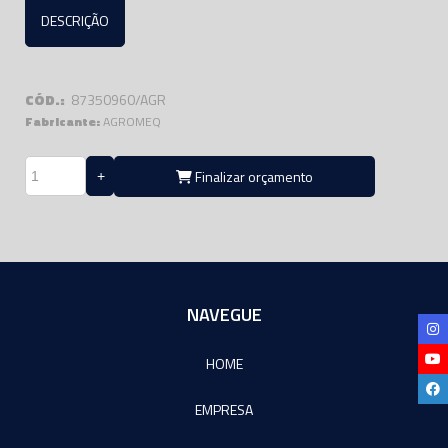
DESCRIÇÃO
CÓD.:
87350960/AGR
Fabricante:
AGROMEQ
Finalizar orçamento
NAVEGUE
HOME
EMPRESA