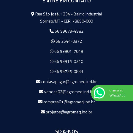
ENTRE EM CONTATO
Agromeq
Rua São José, 1234 - Bairro Industrial
Sorriso/MT - CEP: 78890-000
66 99679-4982
66 3544-0372
66 99901-7049
66 99915-0240
66 99725-0833
contasapagar@agromeq.ind.br
chamar no
vendas02@agromeq.ind.br
WhatsApp
compras01@agromeq.ind.br
projetos@agromeq.ind.br
SIGA-NOS