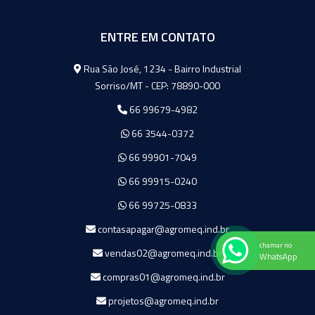
ENTRE EM CONTATO
Agromeq
Rua São José, 1234 - Bairro Industrial
Sorriso/MT - CEP: 78890-000
66 99679-4982
66 3544-0372
66 99901-7049
66 99915-0240
66 99725-0833
contasapagar@agromeq.ind.br
chamar no
vendas02@agromeq.ind.br
WhatsApp
compras01@agromeq.ind.br
projetos@agromeq.ind.br