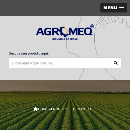
MENU
Busque seu produto aqui:
»
»
HOME
PRODUTOS
TIJOLINHO UHMW N314367/AGR