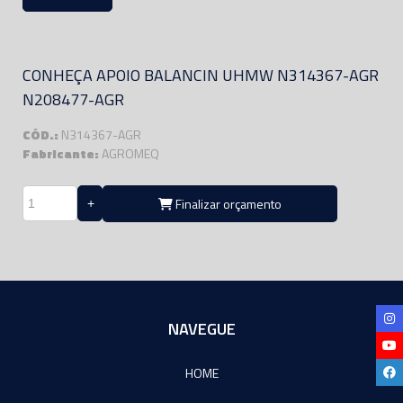
CONHEÇA APOIO BALANCIN UHMW N314367-AGR
N208477-AGR
CÓD.:
N314367-AGR
Fabricante:
AGROMEQ
Finalizar orçamento
NAVEGUE
HOME