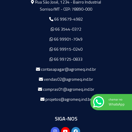
Rua São José, 1234 - Bairro Industrial
Sorriso/MT - CEP: 78890-000
66 99679-4982
66 3544-0372
66 99901-7049
66 99915-0240
66 99725-0833
contasapagar@agromeq.ind.br
vendas02@agromeq.ind.br
compras01@agromeq.ind.br
projetos@agromeq.ind.br
chamar no
WhatsApp
SIGA-NOS