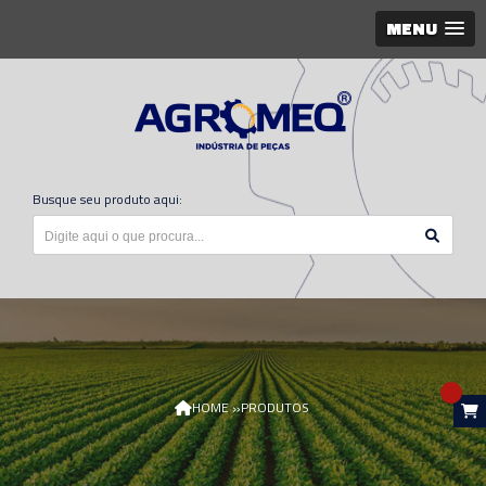
MENU
Busque seu produto aqui:
»
HOME
PRODUTOS