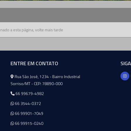
nado a esta página, volte mais tarde
ENTRE EM CONTATO
SIG
Agromeq
Rua São José, 1234 - Bairro Industrial
Sorriso/MT - CEP: 78890-000
66 99679-4982
66 3544-0372
66 99901-7049
66 99915-0240