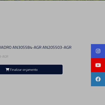
UADRO AN305584-AGR AN205503-AGR
3-AGR
Finalizar orçamento