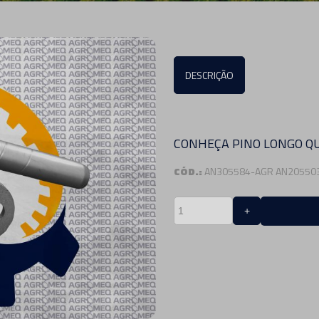
DESCRIÇÃO
CONHEÇA PINO LONGO Q
CÓD.:
AN305584-AGR AN20550