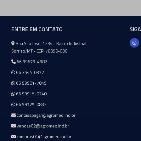
ENTRE EM CONTATO
SIG
Agromeq
Rua São José, 1234 - Bairro Industrial
Sorriso/MT - CEP: 78890-000
66 99679-4982
66 3544-0372
66 99901-7049
66 99915-0240
66 99725-0833
contasapagar@agromeq.ind.br
vendas02@agromeq.ind.br
compras01@agromeq.ind.br