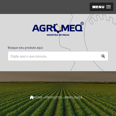
MENU
Busque seu produto aqui:
»
»
HOME
PRODUTOS
PINO LIGAÇÃO S N317982/AGR