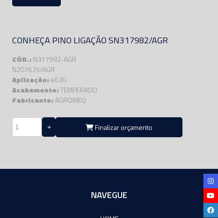
CONHEÇA PINO LIGAÇÃO SN317982/AGR
CÓD.:
N317982-AGR
N207625/AGR
Aplicação:
4630
Acabamento:
TEMPERADO
Fabricante:
AGROMEQ
Finalizar orçamento
NAVEGUE