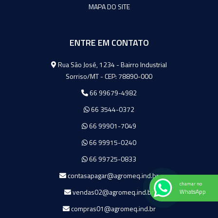
MAPA DO SITE
ENTRE EM CONTATO
Agromeq
Rua São José, 1234 - Bairro Industrial
Sorriso/MT - CEP: 78890-000
66 99679-4982
66 3544-0372
66 99901-7049
66 99915-0240
66 99725-0833
contasapagar@agromeq.ind.br
chamar no
vendas02@agromeq.ind.br
WhatsApp
compras01@agromeq.ind.br