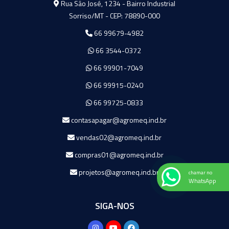
Rua São José, 1234 - Bairro Industrial
Sorriso/MT - CEP: 78890-000
66 99679-4982
66 3544-0372
66 99901-7049
66 99915-0240
66 99725-0833
contasapagar@agromeq.ind.br
vendas02@agromeq.ind.br
compras01@agromeq.ind.br
projetos@agromeq.ind.br
chamar no
WhatsApp
SIGA-NOS