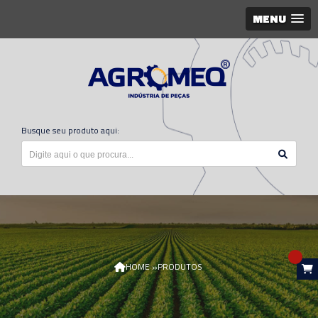
MENU
Busque seu produto aqui:
»
HOME
PRODUTOS