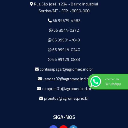
Agromeq
Rua São José, 1234 - Bairro Industrial
Sorriso/MT - CEP: 78890-000
66 99679-4982
66 3544-0372
66 99901-7049
66 99915-0240
66 99725-0833
contasapagar@agromeq.ind.br
vendas02@agromeq.ind.br
chamar no
WhatsApp
compras01@agromeq.ind.br
projetos@agromeq.ind.br
SIGA-NOS