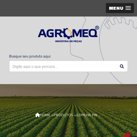
MENU
Busque seu produto aqui:
»
»
HOME
PRODUTOS
COPILHA PINO SUSP 11M7032/AGR