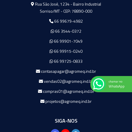
Agromeq
Rua São José, 1234 - Bairro Industrial
Sorriso/MT - CEP: 78890-000
66 99679-4982
66 3544-0372
66 99901-7049
66 99915-0240
66 99725-0833
contasapagar@agromeq.ind.br
vendas02@agromeq.ind.br
chamar no
WhatsApp
compras01@agromeq.ind.br
projetos@agromeq.ind.br
SIGA-NOS