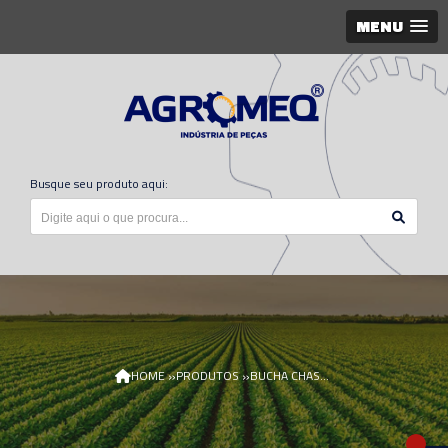
MENU
Busque seu produto aqui:
»
»
HOME
PRODUTOS
BUCHA CHASSI 4630 60 X 32 X 35 005468/AGR