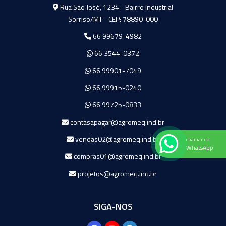
Agromeq
Rua São José, 1234 - Bairro Industrial
Sorriso/MT - CEP: 78890-000
66 99679-4982
66 3544-0372
66 99901-7049
66 99915-0240
66 99725-0833
contasapagar@agromeq.ind.br
vendas02@agromeq.ind.br
chamar no
WhatsApp
compras01@agromeq.ind.br
projetos@agromeq.ind.br
SIGA-NOS