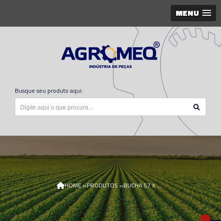
MENU
Busque seu produto aqui:
»
»
HOME
PRODUTOS
BUCHA 57 X 32 X 65 AN402447/1/AGR