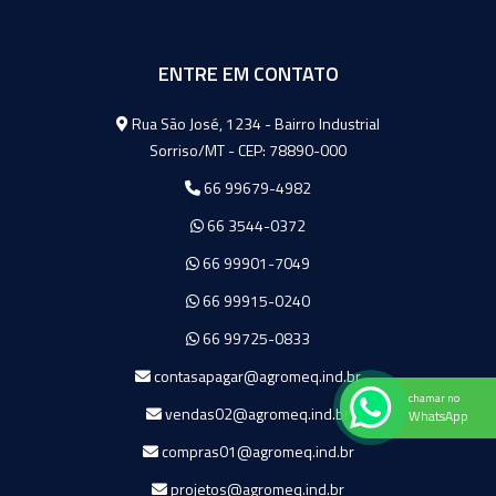
ENTRE EM CONTATO
Agromeq
Rua São José, 1234 - Bairro Industrial
Sorriso/MT - CEP: 78890-000
66 99679-4982
66 3544-0372
66 99901-7049
66 99915-0240
66 99725-0833
contasapagar@agromeq.ind.br
chamar no
vendas02@agromeq.ind.br
WhatsApp
compras01@agromeq.ind.br
projetos@agromeq.ind.br