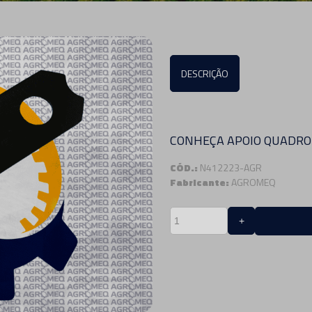
DESCRIÇÃO
CONHEÇA APOIO QUADR
CÓD.:
N412223-AGR
Fabricante:
AGROMEQ