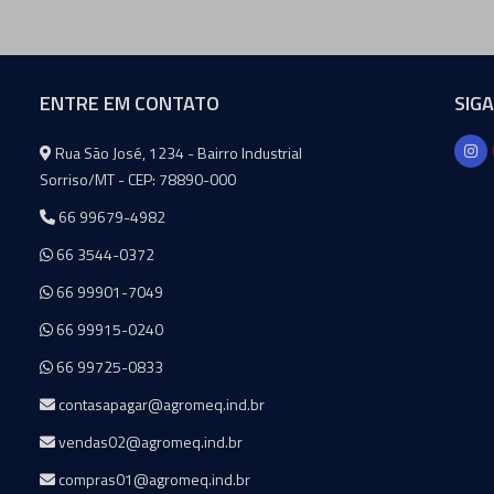
ENTRE EM CONTATO
SIG
Agromeq
Rua São José, 1234 - Bairro Industrial
Sorriso/MT - CEP: 78890-000
66 99679-4982
66 3544-0372
66 99901-7049
66 99915-0240
66 99725-0833
contasapagar@agromeq.ind.br
vendas02@agromeq.ind.br
compras01@agromeq.ind.br