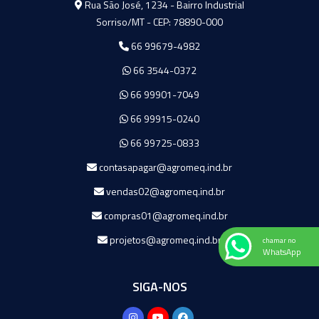
Rua São José, 1234 - Bairro Industrial
Sorriso/MT - CEP: 78890-000
66 99679-4982
66 3544-0372
66 99901-7049
66 99915-0240
66 99725-0833
contasapagar@agromeq.ind.br
vendas02@agromeq.ind.br
compras01@agromeq.ind.br
projetos@agromeq.ind.br
chamar no
WhatsApp
SIGA-NOS