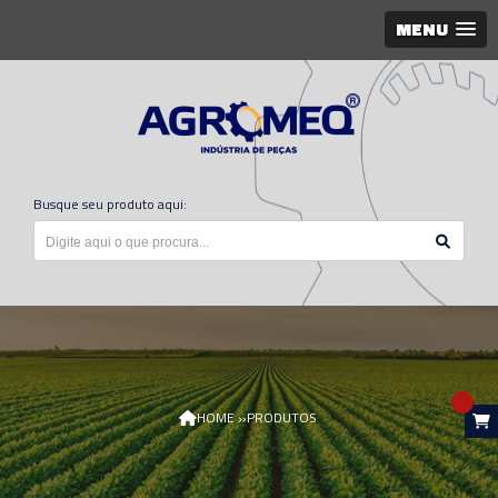
MENU
Busque seu produto aqui:
»
HOME
PRODUTOS