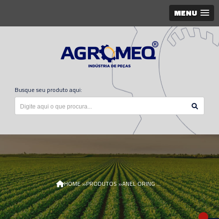
MENU
Busque seu produto aqui:
»
»
HOME
PRODUTOS
ANEL ORING CANELA 4730 N205682/AGR