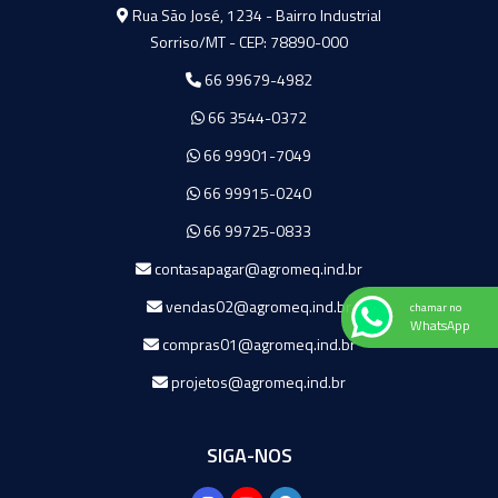
Agromeq
Rua São José, 1234 - Bairro Industrial
Sorriso/MT - CEP: 78890-000
66 99679-4982
66 3544-0372
66 99901-7049
66 99915-0240
66 99725-0833
contasapagar@agromeq.ind.br
vendas02@agromeq.ind.br
chamar no
WhatsApp
compras01@agromeq.ind.br
projetos@agromeq.ind.br
SIGA-NOS