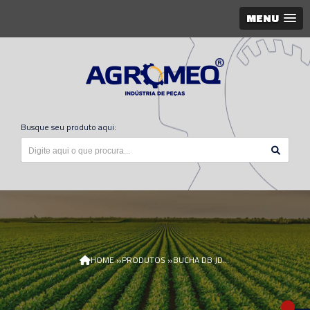
MENU
Busque seu produto aqui:
»
»
HOME
PRODUTOS
BUCHA DB JD CQ76563/AGR