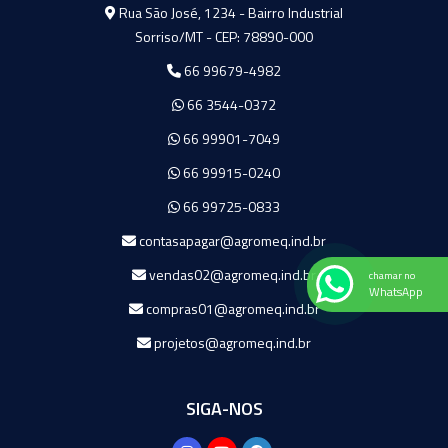
Agromeq
Rua São José, 1234 - Bairro Industrial
Sorriso/MT - CEP: 78890-000
66 99679-4982
66 3544-0372
66 99901-7049
66 99915-0240
66 99725-0833
contasapagar@agromeq.ind.br
vendas02@agromeq.ind.br
chamar no
WhatsApp
compras01@agromeq.ind.br
projetos@agromeq.ind.br
SIGA-NOS