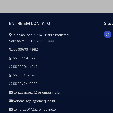
ENTRE EM CONTATO
SIG
Agromeq
Rua São José, 1234 - Bairro Industrial
Sorriso/MT - CEP: 78890-000
66 99679-4982
66 3544-0372
66 99901-7049
66 99915-0240
66 99725-0833
contasapagar@agromeq.ind.br
vendas02@agromeq.ind.br
compras01@agromeq.ind.br