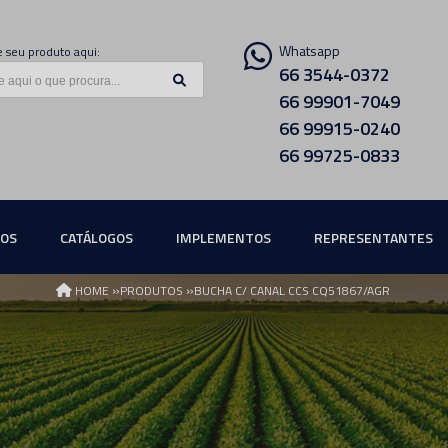
Whatsapp
 seu produto aqui:
66 3544-0372
66 99901-7049
66 99915-0240
66 99725-0833
ÇOS
CATÁLOGOS
IMPLEMENTOS
REPRESENTANTES
»
»
HOME
PRODUTOS
BUCHA C/ CANAL CCS CQ51867/AGR