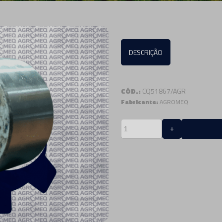
DESCRIÇÃO
CÓD.:
CQ51867/AGR
Fabricante:
AGROMEQ