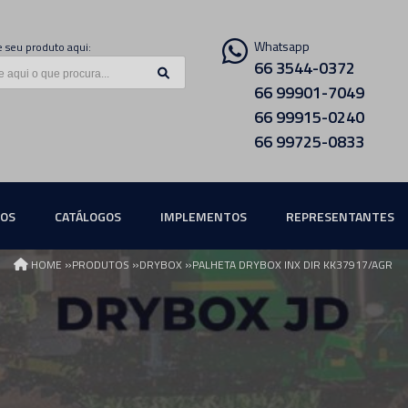
Whatsapp
 seu produto aqui:
66 3544-0372
66 99901-7049
66 99915-0240
66 99725-0833
ÇOS
CATÁLOGOS
IMPLEMENTOS
REPRESENTANTES
»
»
»
HOME
PRODUTOS
DRYBOX
PALHETA DRYBOX INX DIR KK37917/AGR