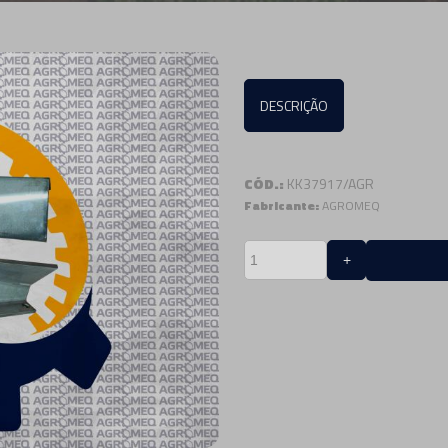
DESCRIÇÃO
CÓD.:
KK37917/AGR
Fabricante:
AGROMEQ