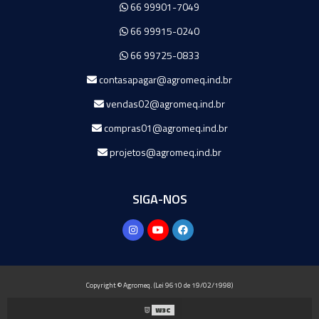
66 99901-7049
66 99915-0240
66 99725-0833
contasapagar@agromeq.ind.br
vendas02@agromeq.ind.br
compras01@agromeq.ind.br
projetos@agromeq.ind.br
SIGA-NOS
Copyright © Agromeq. (Lei 9610 de 19/02/1998)
W3C