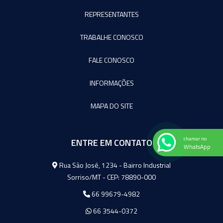
REPRESENTANTES
TRABALHE CONOSCO
FALE CONOSCO
INFORMAÇÕES
MAPA DO SITE
chamar no
ENTRE EM CONTATO
WhatsApp
Agromeq
Rua São José, 1234 - Bairro Industrial
Sorriso/MT - CEP: 78890-000
66 99679-4982
66 3544-0372