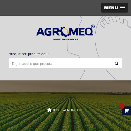
MENU
Busque seu produto aqui:
»
HOME
PRODUTOS