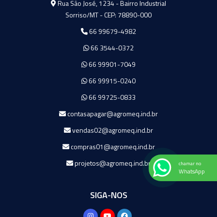
Rua São José, 1234 - Bairro Industrial
Sorriso/MT - CEP: 78890-000
66 99679-4982
66 3544-0372
66 99901-7049
66 99915-0240
66 99725-0833
contasapagar@agromeq.ind.br
vendas02@agromeq.ind.br
compras01@agromeq.ind.br
projetos@agromeq.ind.br
chamar no
WhatsApp
SIGA-NOS