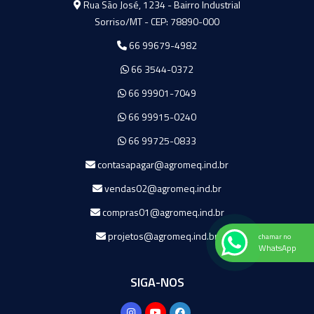
Rua São José, 1234 - Bairro Industrial
Sorriso/MT - CEP: 78890-000
66 99679-4982
66 3544-0372
66 99901-7049
66 99915-0240
66 99725-0833
contasapagar@agromeq.ind.br
vendas02@agromeq.ind.br
compras01@agromeq.ind.br
projetos@agromeq.ind.br
chamar no
WhatsApp
SIGA-NOS