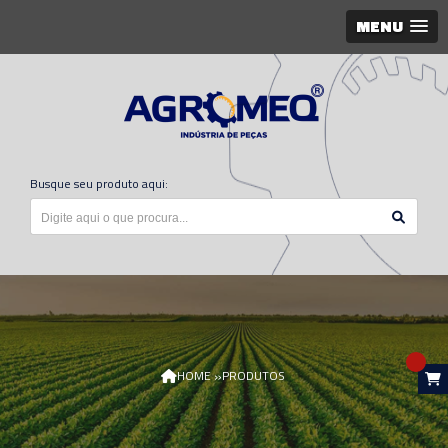
MENU
Busque seu produto aqui:
»
HOME
PRODUTOS